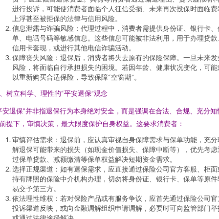
进行投诉，可能使消费者面临个人征信受损、未来再次投保时面临费
上浮甚至被拒保的法律与信用风险。
信息泄露与诈骗风险：代理过程中，消费者需提供身份证、银行卡、
单、电话号码等敏感信息。这些信息可能被非法利用，用于办理贷款
信用卡套现，或进行其他电信诈骗活动。
保障丧失风险：退保后，消费者将失去原有的保险保障。一旦未来发
风险，将面临自行承担损失的困境。若因年龄、健康状况变化，可能
以重新购买合适保险，导致保障“空窗期”。
、树立科学、理性的“平安退保”观念
平安退保”并非指退保行为本身绝对安全，而是强调在合法、合规、充分知
前提下，审慎决策，最大限度保护自身权益。这要求消费者：
审慎评估需求：退保前，应认真审视自身保障需求与保单功能，充分
解退保可能带来的损失（如现金价值损失、保障中断等），优先考虑
过保单贷款、减额缴清等保单权益解决短期资金需求。
选择正规渠道：如有退保需求，应直接通过保险公司官方客服、柜面
持有牌照的保险中介机构办理，切勿将身份证、银行卡、保单等原件
易交予第三方。
依法理性维权：若对保险产品或有服务争议，应首先通过保险公司官
投诉渠道反映，或向金融调解组织申请调解，必要时可向监管部门举
或通过法律途径解决。