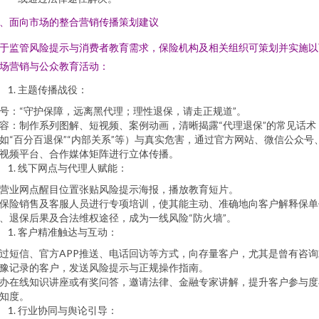
、面向市场的整合营销传播策划建议
于监管风险提示与消费者教育需求，保险机构及相关组织可策划并实施以
场营销与公众教育活动：
主题传播战役：
号：“守护保障，远离黑代理；理性退保，请走正规道”。
容：制作系列图解、短视频、案例动画，清晰揭露“代理退保”的常见话术
如“百分百退保”“内部关系”等）与真实危害，通过官方网站、微信公众号
视频平台、合作媒体矩阵进行立体传播。
线下网点与代理人赋能：
营业网点醒目位置张贴风险提示海报，播放教育短片。
保险销售及客服人员进行专项培训，使其能主动、准确地向客户解释保单
、退保后果及合法维权途径，成为一线风险“防火墙”。
客户精准触达与互动：
过短信、官方APP推送、电话回访等方式，向存量客户，尤其是曾有咨询
豫记录的客户，发送风险提示与正规操作指南。
办在线知识讲座或有奖问答，邀请法律、金融专家讲解，提升客户参与度
知度。
行业协同与舆论引导：