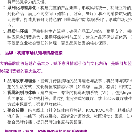
持产品竞争力的关键。
系列化与差异化
：构建完整的产品矩阵，形成风格统一、功能互补的
列化产品，满足不同空间（如客厅、卧室、餐厅）和不同消费层级的
元需求。打造具有鲜明特色的“明星单品”或“旗舰系列”，形成市场记
点。
品质与环保
：严格把控生产流程，确保产品工艺精湛、耐用安全。积
响应绿色消费趋势，采用环保材料与工艺，建立产品环保认证体系，
不仅是企业社会责任的体现，更是品牌信誉的核心保障。
、 品牌：构建市场认知与情感链接
大的品牌能够超越产品本身，赋予家具情感价值与文化内涵，是吸引加盟
终端消费者的强大磁石。
品牌故事与理念
：提炼并传播清晰的品牌理念与故事，将品牌与某种
想的生活方式、文化价值或情感诉求（如温馨、品质、格调）相绑定
视觉识别与体验
：建立统一、专业的视觉识别系统（VI），包括logo
店面形象、宣传物料等。通过打造沉浸式的展厅、线上3D云展厅或
方式主题展览，强化品牌体验。
整合传播
：结合线上（社交媒体内容营销、KOL/KOC合作、精准信
流广告）与线下（行业展会、高端设计师沙龙、社区活动）渠道，进
整合品牌传播，提升品牌知名度与美誉度。
、 渠道拓展：批发、招商与代理加盟体系的构建