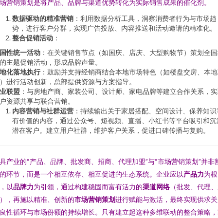
场营销策划是将产品、品牌与渠道优势转化为实际销售成果的催化剂。
数据驱动的精准营销
：利用数据分析工具，洞察消费者行为与市场趋
势，进行客户分群，实现广告投放、内容推送和活动邀请的精准化。
整合促销活动
：
国性统一活动
：在关键销售节点（如国庆、店庆、大型购物节）策划全国
的主题促销活动，形成品牌声量。
地化落地执行
：鼓励并支持经销商结合本地市场特色（如楼盘交房、本地
）进行活动创新，总部提供资源与方案指导。
业联盟
：与房地产商、家装公司、设计师、家电品牌等建立合作关系，实
户资源共享与联合营销。
内容营销与社群运营
：持续输出关于家居搭配、空间设计、保养知识
有价值的内容，通过公众号、短视频、直播、小红书等平台吸引和沉
潜在客户。建立用户社群，维护客户关系，促进口碑传播与复购。
具产业的“产品、品牌、批发商、招商、代理加盟”与“市场营销策划”并非
的环节，而是一个相互依存、相互促进的生态系统。企业应以
产品力
为根
，以
品牌力
为引领，通过构建稳固而富有活力的
渠道网络
（批发、代理、
），再施以精准、创新的
市场营销策划
进行赋能与激活，最终实现供求关
良性循环与市场份额的持续增长。只有建立起这种多维联动的整合策略，