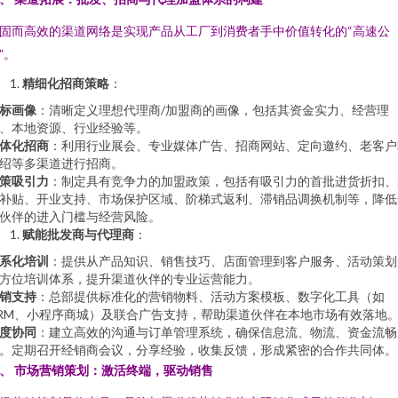
固而高效的渠道网络是实现产品从工厂到消费者手中价值转化的“高速公
”。
精细化招商策略
：
标画像
：清晰定义理想代理商/加盟商的画像，包括其资金实力、经营理
、本地资源、行业经验等。
体化招商
：利用行业展会、专业媒体广告、招商网站、定向邀约、老客户
绍等多渠道进行招商。
策吸引力
：制定具有竞争力的加盟政策，包括有吸引力的首批进货折扣、
补贴、开业支持、市场保护区域、阶梯式返利、滞销品调换机制等，降低
伙伴的进入门槛与经营风险。
赋能批发商与代理商
：
系化培训
：提供从产品知识、销售技巧、店面管理到客户服务、活动策划
方位培训体系，提升渠道伙伴的专业运营能力。
销支持
：总部提供标准化的营销物料、活动方案模板、数字化工具（如
RM、小程序商城）及联合广告支持，帮助渠道伙伴在本地市场有效落地
度协同
：建立高效的沟通与订单管理系统，确保信息流、物流、资金流畅
。定期召开经销商会议，分享经验，收集反馈，形成紧密的合作共同体。
、 市场营销策划：激活终端，驱动销售