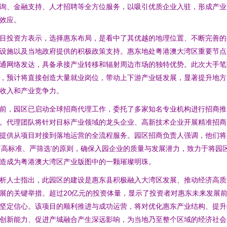
询、金融支持、人才招聘等全方位服务，以吸引优质企业入驻，形成产业
效应。
目投资方表示，选择惠东布局，是看中了其优越的地理位置、不断完善的
设施以及当地政府提供的积极政策支持。惠东地处粤港澳大湾区重要节点
通网络发达，具备承接产业转移和辐射周边市场的独特优势。此次大手笔
，预计将直接创造大量就业岗位，带动上下游产业链发展，显著提升地方
收入和产业竞争力。
前，园区已启动全球招商代理工作，委托了多家知名专业机构进行招商推
。代理团队将针对目标产业领域的龙头企业、高新技术企业开展精准招商
提供从项目对接到落地运营的全流程服务。园区招商负责人强调，他们将
‘高标准、严筛选’的原则，确保入园企业的质量与发展潜力，致力于将园
造成为粤港澳大湾区产业版图中的一颗璀璨明珠。
析人士指出，此园区的建设是惠东县积极融入大湾区发展、推动经济高质
展的关键举措。超过20亿元的投资体量，显示了投资者对惠东未来发展
坚定信心。该项目的顺利推进与成功运营，将对优化惠东产业结构、提升
创新能力、促进产城融合产生深远影响，为当地乃至整个区域的经济社会