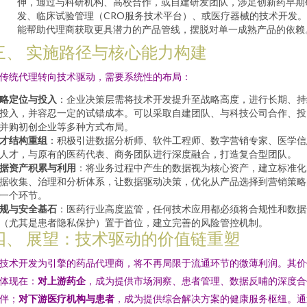
伸，通过与科研机构、高校合作，或自建研发团队，涉足创新药早期
发、临床试验管理（CRO服务技术平台）、或医疗器械的技术开发
能帮助代理商获取更具潜力的产品管线，摆脱对单一成熟产品的依赖
三、 实施路径与核心能力构建
传统代理转向技术驱动，需要系统性的布局：
略定位与投入
：企业决策层需将技术开发提升至战略高度，进行长期、持
投入，并容忍一定的试错成本。可以采取自建团队、与科技公司合作、投
并购初创企业等多种方式布局。
才结构重组
：积极引进数据分析师、软件工程师、数字营销专家、医学信
人才，与原有的医药代表、商务团队进行深度融合，打造复合型团队。
据资产积累与利用
：将业务过程中产生的数据视为核心资产，建立标准化
据收集、治理和分析体系，让数据驱动决策，优化从产品选择到营销策略
一个环节。
规与安全基石
：医药行业高度监管，任何技术应用都必须将合规性和数据
（尤其是患者隐私保护）置于首位，建立完善的风险管控机制。
四、 展望：技术驱动的价值链重塑
技术开发为引擎的药品代理商，将不再局限于流通环节的微薄利润。其价
体现在：
对上游药企
，成为提供市场洞察、患者管理、数据反哺的深度合
伴；
对下游医疗机构与患者
，成为提供综合解决方案的健康服务枢纽。通