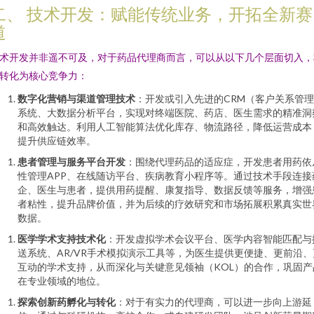
二、 技术开发：赋能传统业务，开拓全新赛
道
术开发并非遥不可及，对于药品代理商而言，可以从以下几个层面切入，
转化为核心竞争力：
数字化营销与渠道管理技术
：开发或引入先进的CRM（客户关系管
系统、大数据分析平台，实现对终端医院、药店、医生需求的精准洞
和高效触达。利用人工智能算法优化库存、物流路径，降低运营成本
提升供应链效率。
患者管理与服务平台开发
：围绕代理药品的适应症，开发患者用药依
性管理APP、在线随访平台、疾病教育小程序等。通过技术手段连接
企、医生与患者，提供用药提醒、康复指导、数据反馈等服务，增强
者粘性，提升品牌价值，并为后续的疗效研究和市场拓展积累真实世
数据。
医学学术支持技术化
：开发虚拟学术会议平台、医学内容智能匹配与
送系统、AR/VR手术模拟演示工具等，为医生提供更便捷、更前沿、
互动的学术支持，从而深化与关键意见领袖（KOL）的合作，巩固产
在专业领域的地位。
探索创新药孵化与转化
：对于有实力的代理商，可以进一步向上游延